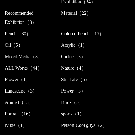
Exhibition（34）
Recommended
Material（22）
Exhibition（3）
Pencil（30）
Colored Pencil（15）
Oil（5）
Acrylic（1）
Mixed Media（8）
Giclee（3）
ALL Works（44）
Nature（4）
Flower（1）
Still Life（5）
Landscape（3）
Power（3）
Animal（13）
Birds（5）
Portrait（16）
sports（1）
Nude（1）
Person-Cool guys（2）