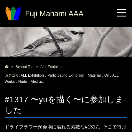
Fuji Manami AAA
School Top
ALL Exhibition
カテゴリ:
ALL Exhibition
，
Participating Exhibition
，
Material
，
Oil
，
ALL
Works
，
Nude
，
Abstract
#1317 〜yuを描く〜に参加しま
した
ドライフラワーが会場に溢れる素敵な#1317。そこで毎月