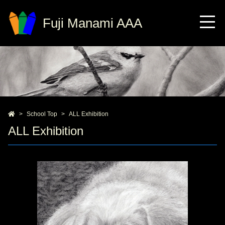
Fuji Manami AAA
School Top
ALL Exhibition
ALL Exhibition