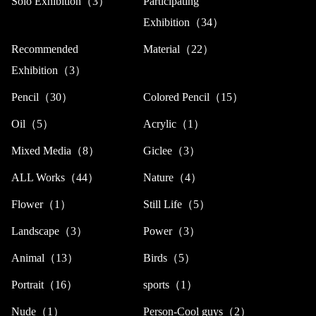
Solo Exhibition（3）
Participating
Exhibition（34）
Recommended
Material（22）
Exhibition（3）
Pencil（30）
Colored Pencil（15）
Oil（5）
Acrylic（1）
Mixed Media（8）
Giclee（3）
ALL Works（44）
Nature（4）
Flower（1）
Still Life（5）
Landscape（3）
Power（3）
Animal（13）
Birds（5）
Portrait（16）
sports（1）
Nude（1）
Person-Cool guys（2）