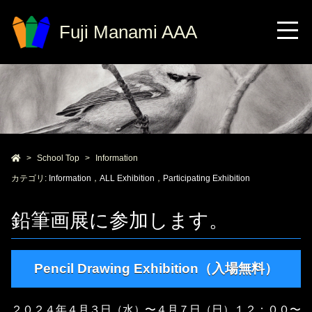
Fuji Manami AAA
School Top
Information
カテゴリ:
Information
，
ALL Exhibition
，
Participating Exhibition
鉛筆画展に参加します。
Pencil Drawing Exhibition（入場無料）
２０２４年４月３日（水）〜４月７日（日）１２：００〜