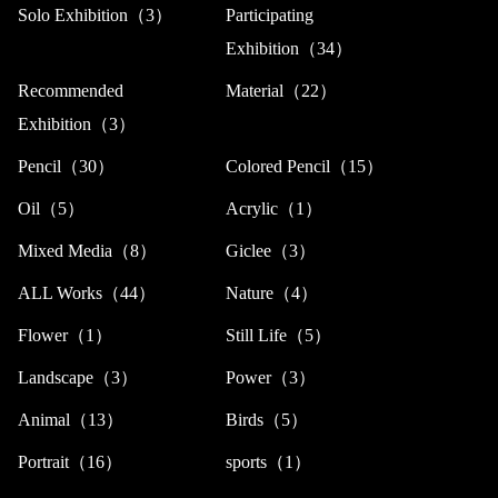
Solo Exhibition（3）
Participating
Exhibition（34）
Recommended
Material（22）
Exhibition（3）
Pencil（30）
Colored Pencil（15）
Oil（5）
Acrylic（1）
Mixed Media（8）
Giclee（3）
ALL Works（44）
Nature（4）
Flower（1）
Still Life（5）
Landscape（3）
Power（3）
Animal（13）
Birds（5）
Portrait（16）
sports（1）