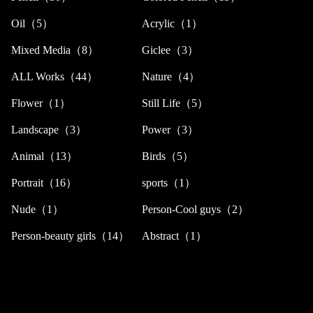
Oil（5）
Acrylic（1）
Mixed Media（8）
Giclee（3）
ALL Works（44）
Nature（4）
Flower（1）
Still Life（5）
Landscape（3）
Power（3）
Animal（13）
Birds（5）
Portrait（16）
sports（1）
Nude（1）
Person-Cool guys（2）
Person-beauty girls（14）
Abstract（1）