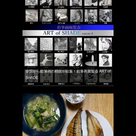
全国から鉛筆画の精鋭が結集！鉛筆画展覧会 ART of
SHADE