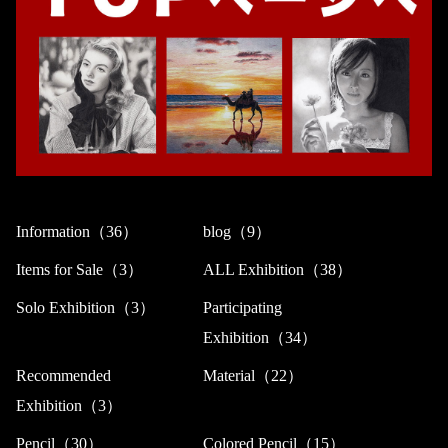
Information（36）
blog（9）
Items for Sale（3）
ALL Exhibition（38）
Solo Exhibition（3）
Participating
Exhibition（34）
Recommended
Material（22）
Exhibition（3）
Pencil（30）
Colored Pencil（15）